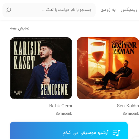
ریمیکس
به زودی
نمایش همه
Batık Gemi
Sen Kaldın
Semicenk
Semicenk
آرشیو موسیقی بی کلام