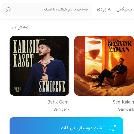
ریمیکس
به زودی
نمایش همه
Batık Gemi
Sen Kaldın
Semicenk
Semicenk
آرشیو موسیقی بی کلام