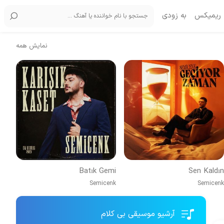
ریمیکس
به زودی
نمایش همه
Batık Gemi
Sen Kaldın
Semicenk
Semicenk
آرشیو موسیقی بی کلام