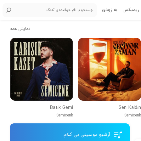
ریمیکس
به زودی
نمایش همه
Batık Gemi
Sen Kaldın
Semicenk
Semicenk
آرشیو موسیقی بی کلام