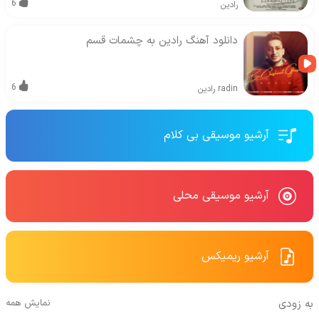
6
رادین
دانلود آهنگ رادین به چشمات قسم
6
radin
رادین
آرشیو موسیقی بی کلام
آرشیو موسیقی محلی
آرشیو ریمیکس
به زودی
نمایش همه