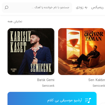
ریمیکس
به زودی
نمایش همه
Batık Gemi
Sen Kaldın
Semicenk
Semicenk
آرشیو موسیقی بی کلام