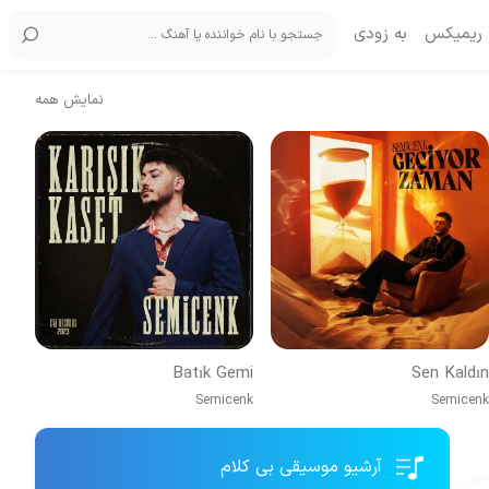
ریمیکس
به زودی
نمایش همه
Batık Gemi
Sen Kaldın
Semicenk
Semicenk
آرشیو موسیقی بی کلام