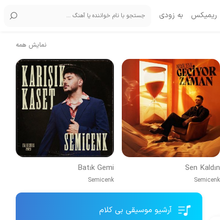
ریمیکس
به زودی
نمایش همه
Batık Gemi
Sen Kaldın
Semicenk
Semicenk
آرشیو موسیقی بی کلام