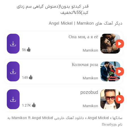
قدر کبدتو بدون!(دمنوش گیاهی سم زدای
کبد)55%تخفیف
دیگر آهنگ های
Mamikon
|
Angel Mickel
Она моя, а я её
56
Mamikon
Колючая роза
149
Mamikon
pozobud
1.27K
Mamikon
سانگها
»
Angel Mickel
»
دانلود آهنگ خارجی Mamikon ft Angel Mickel به
نام Позабудь