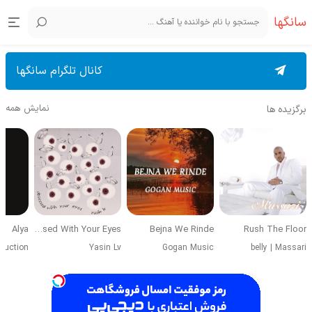
سانگها
کانال تلگرام سانگها
نمایش همه
برگزیده ها
Alya
Obsessed With Your Eyes
Bejna We Rinde
Rush The Floor
duction
Yasin Lv
Gogan Music
belly
|
Massari