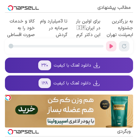
مطالب پیشنهادی
به بزرگترین
برای اولین بار
تا 3میلیارد وام
کالا و خدمات
جشنواره
در ایران🇮🇷
سرمایه در
خود را به
ایمپلنت تهران
این دکتر کرم
گردش
صورت اقساطی
سر بزنید ! |
ترمیم کننده 23
فروشندگان =>
بفروشید
فقط ۲۵ میلیون
روزه ساخت!
فروشگاهت رو
!
ثبت کن
دانلود آهنگ با کیفیت
۳۲۰
دانلود آهنگ با کیفیت
۱۲۸
وبگردی