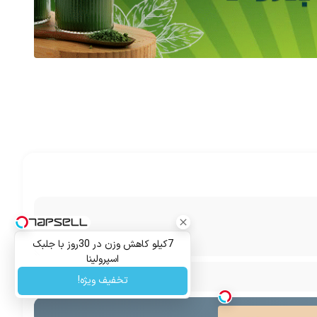
7کیلو کاهش وزن در 30روز با جلبک
اسپرولینا
تخفیف ویژه!