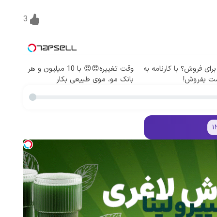
3
برای فروش؟ با کارنامه به
وقت تغییره😍😍 با 10 میلیون و هر
مت بفروش!
بانک مو، موی طبیعی بکار
۱