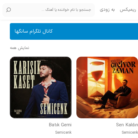
ریمیکس
به زودی
کانال تلگرام سانگها
نمایش همه
Batık Gemi
Sen Kaldın
Semicenk
Semicenk