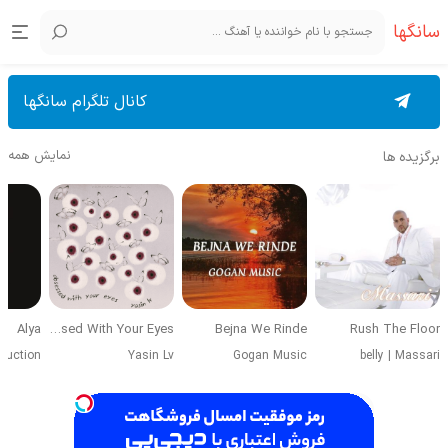
سانگها
کانال تلگرام سانگها
نمایش همه
برگزیده ها
Alya
Obsessed With Your Eyes
Bejna We Rinde
Rush The Floor
duction
Yasin Lv
Gogan Music
belly
|
Massari