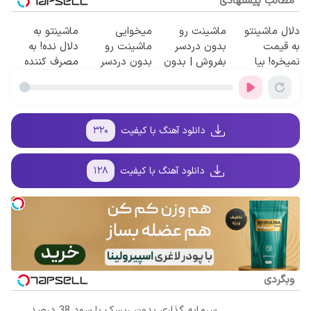
مطالب پیشنهادی
دلال ماشینتو
ماشینت رو
میخوایی
ماشینتو به
به قیمت
بدون دردسر
ماشینت رو
دلال نده! به
نمیخره! بیا
بفروش | بدون
بدون دردسر
مصرف کننده
اینجا به قیمت
کمسیون 😍
بفروشی؟ بدون
بفروش! بدون
بفروش*فقط
کمیسیون
پاسخ به یک
خریدار واقعی*
تماس
دانلود آهنگ با کیفیت
۳۲۰
دانلود آهنگ با کیفیت
۱۲۸
وبگردی
سرمایه گذاری بدون ریسک با سود 38 درصد