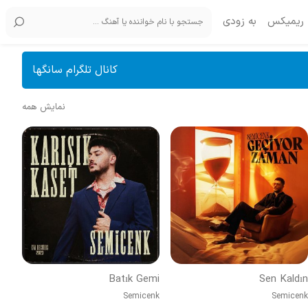
ریمیکس
به زودی
کانال تلگرام سانگها
نمایش همه
Batık Gemi
Sen Kaldın
Semicenk
Semicenk