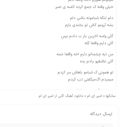
خیلی وقته ک جمع کرده کاسه ی صبر
دلم تنگه شبامونه باشی دلم
بشه آرومو کاش تو بخندی بازم
گلی واسه آخرین بار ب دادم برس
گلی دارم واقعا گِله
من تبه چشماتو دارم اخه واقعا جمه
گلی عاشقیو یادم بده
تو همونی ک شبامو باهاش سر کردم
میمردم اگ‌میگفتی تب کردم
من هنوز ک هنوزه هواخاتم هنوز
سانگها
»
امیر ای ام
»
دانلود آهنگ گلی از امیر ای ام
داره میکشه این قلب درد پس
گلی واسه آخرین بار ب دادم برس
ارسال دیدگاه
گلی دارم واقعا گِله
من تبه چشماتو دارم اخه واقعا جمه