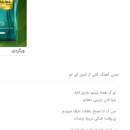
وبگردی
متن آهنگ گلی از امیر ای ام
تو ک همه چیمو بلدی آخه
چرا الان غریبی باهام
من ک تا صبح باهات حرف میزدم
ی وقت اشکی نریزه چشات
میدونم هنوزم دلت واسه دلم