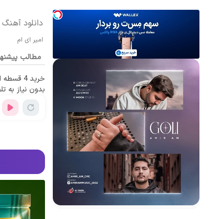
دانلود آهنگ گ
امیر ای ام
مطالب پیشنه
خرید 4 قس
بدون نیاز به تل