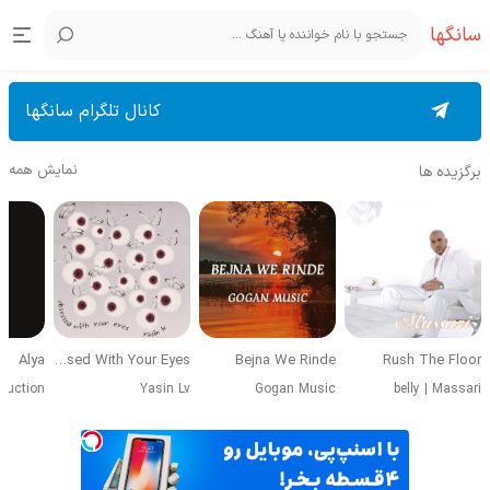
سانگها
کانال تلگرام سانگها
نمایش همه
برگزیده ها
Alya
Obsessed With Your Eyes
Bejna We Rinde
Rush The Floor
duction
Yasin Lv
Gogan Music
belly
|
Massari