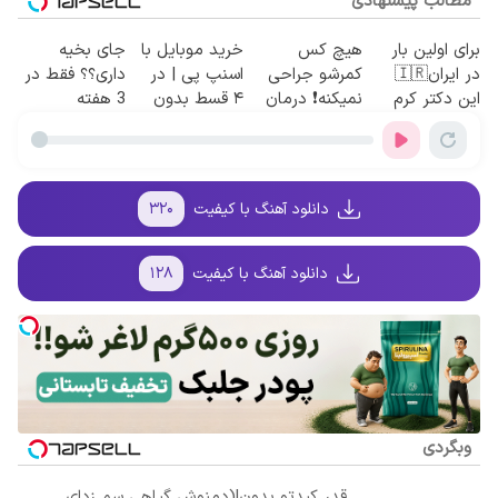
مطالب پیشنهادی
برای اولین بار
هیچ کس
خرید موبایل با
جای بخیه
در ایران🇮🇷
کمرشو جراحی
اسنپ پی | در
داری؟؟ فقط در
این دکتر کرم
نمیکنه❗ درمان
۴ قسط بدون
3 هفته
ترمیم کننده 23
کمردرد بدون
سود و کارمزد!
ترمیمش کن!😍
روزه ساخت!
قرص
(پرسشنامه)
دانلود آهنگ با کیفیت
۳۲۰
دانلود آهنگ با کیفیت
۱۲۸
وبگردی
قدر کبدتو بدون!(دمنوش گیاهی سم زدای