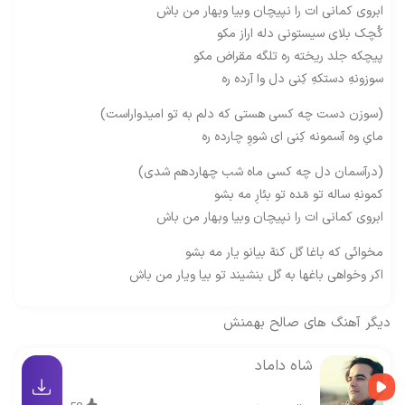
ابروی کمانی ات را نپیچان وبیا وبهار من باش
کُچک بلای سیستونی دله اراز مکو
پیچکه جلد ریخته ره تلگه مقراض مکو
سوزونهِ دستکهِ کِنی دل وا آرده ره
(سوزن دست چه کسی هستی که دلم به تو امیدواراست)
مایِ وه آسمونه کِنی ای شووِ چارده ره
(درآسمان دل چه کسی ماه شب چهاردهم شدی)
کمونهِ ساله تو مٓده تو بئارِ مه بشو
ابروی کمانی ات را نپیچان وبیا وبهار من باش
مخوائی که باغا گل کنهٓ بیانو یار مه بشو
اکر وخواهی باغها به گل بنشیند تو بیا ویار من باش
دیگر آهنگ های
صالح بهمنش
شاه داماد