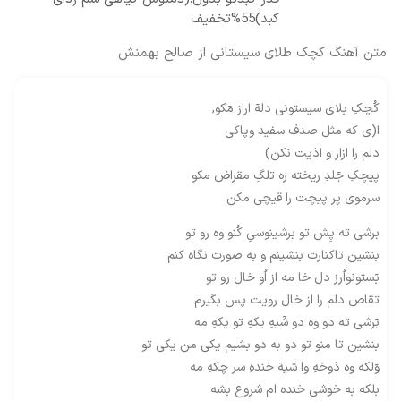
کبد)55%تخفیف
متن آهنگ کچک طلای سیستانی از صالح بهمنش
کُچکِ بلای سیستونی دلهٓ اراز مٓکو,
ا(ی که مثل صدف سفید وپاکی
دلم را ازار و اذیت نکن)
پیچکِ جٓلدِ ریخته ره تلگِ مقراض مکو
سرموی پر پیچت را قیچی مکن
برشی ته پِش تو برشینوسیِ کُنو وه رو تو
بنشین تاکنارت بنشینم و به صورت نگاه کنم
بٓستونواُرزِ دل خا مه از اُو خالِ رو تو
تقاص دلم را از خال رویت پس بگیرم
بٓرشی ته دو وه دو شٓیهِ یکهِ تو یکهِ مه
بنشین تا منو تو دو به دو بشیم یکی من یکی تو
وٓلکه وه ذوخهِ وا شیهٓ خندهِ سر چکهِ مه
بلکه به خوشی خنده ام شروع بشه