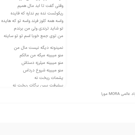
وقتی گفت تا ابد مال همیم
ریکوئست نده بم نداره که فایده
واسه همه کلوز فرند واسه تو که هایده
تو شاید ترندی ولی من برندم
من توی جمع خوبا اسم تو تو سایته
نمیدونه دیگه نیست مال من
منو میبینه میگه من مالکم
منو میبینه میلرزه دستاش
منو میبینه شروع درداس
پشمات ریخت نه
پیشرفت ببین برگات ریخت نه
 MORA مورا
عشق یعنی بگیری فاصله
یعنی دوست دارماشو یادته
یعنی جالب قاتل حال من
میگه من نیستم اون مالته
ی روز میاد نیستم کنار تو
دلت تنگ میشه میری تو کنار پل