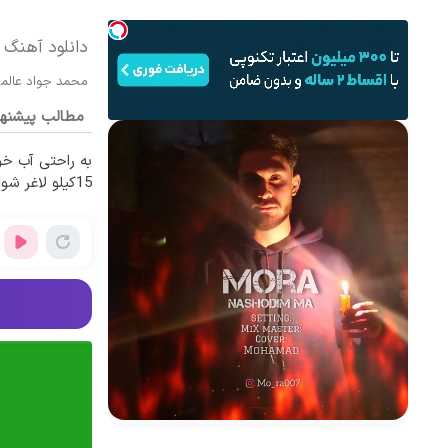
دانلود آهنگ نشد
محمد جواد عالمی MORA م
مطالب پیشنه
به راحتی آب خو
15کیلو لاغر شو!