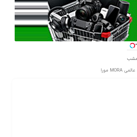
امشب
MOR مورا