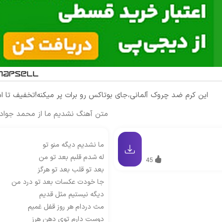
این کرم ضد چروک آلمانی،جای بوتاکس رو برات پر میکنه!تخفیف تا 
متن آهنگ نشدیم ما از محمد جواد عالمی A
ما نشدیم دیگه منو تو
له شدم قلبم بعد تو من
45
بعد تو قلب بعد تو هرگز
جا خودت عکسات بعد تو درد من
دیگه نیستیم مثل قدیم
مث دردام هر روز قفل غمیم
دوست دارم توی دهن هرز