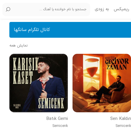
ریمیکس
به زودی
کانال تلگرام سانگها
نمایش همه
Batık Gemi
Sen Kaldın
Semicenk
Semicenk