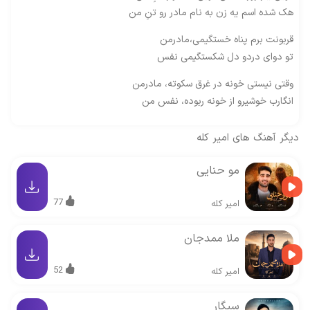
هک شده اسم یه زن به نام مادر رو تنِ من
قربونت برم پناه خستگیمی،مادرمن
تو دوای دردو دل شکستگیمی نفس
وقتی نیستی خونه در غرق سکوته، مادرمن
انگارب خوشیرو از خونه ربوده، نفس من
دیگر آهنگ های
امیر کله
مو حنایی
77
امیر کله
ملا ممدجان
52
امیر کله
سیگار