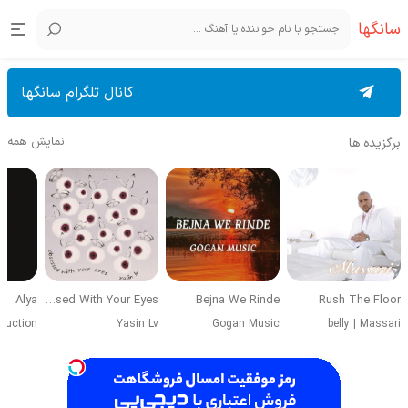
سانگها
کانال تلگرام سانگها
نمایش همه
برگزیده ها
Alya
Obsessed With Your Eyes
Bejna We Rinde
Rush The Floor
duction
Yasin Lv
Gogan Music
belly
|
Massari