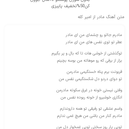
کن50%تخفیف پاییزی
متن آهنگ مادر از امیر کله
مادرم جاتو رو چشمای منِ ای مادر
عطر تو توی نفس های منِ ای مادر
تو‌گذشتی از خوشی هات تا که بال و پر بگیرم
بزار از برفی که رو موهاته من بوسه بچینم
قربونت برم پناه خستگیمی مادرمن
تو دوای دردو دل شکستگیمی نفس من
وقتی نیستی خونه در غرق سکوته مادرمن
انگاری خوشیرو از خونه ربوده نفس من
واسم عشقی تو رفیقی تو همه داروندارم
مادرم کنار من باشی من هیچ غمی ندارم
تویی یار روز سختی تویی غمخوار دلِ من