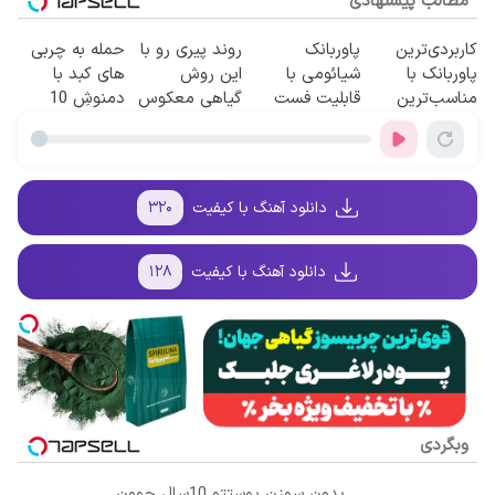
مطالب پیشنهادی
کاربردی‌ترین
پاوربانک
روند پیری رو با
حمله به چربی
پاوربانک با
شیائومی با
این روش
های کبد با
مناسب‌ترین
قابلیت فست
گیاهی معکوس
دمنوشِ 10
قیمت❗
شارژ در زمان
کن
گیاه(تخفیف تا
های بی برقی⚡
امشب)
دانلود آهنگ با کیفیت
۳۲۰
دانلود آهنگ با کیفیت
۱۲۸
وبگردی
بدون سوزن پوستتو 10سال جوون