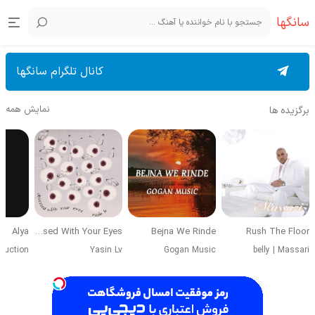
سانگها
کانال تلگرام سانگها
نمایش همه
برگزیده ها
Alya
Obsessed With Your Eyes
Bejna We Rinde
Rush The Floor
duction
Yasin Lv
Gogan Music
belly
|
Massari