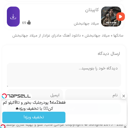
کاپیتان
69
میلاد جهانبخش
سانگها
»
میلاد جهانبخش
»
دانلود آهنگ مادرای عزادار از میلاد جهانبخش
ارسال دیدگاه
فقط2ماه❗ پودرجلبک بخور و تا8کیلو کم
کن👌🏻 با تخفیف ویژه🔥
تخفیف ویژه!
Copyright © songha 2019 - 2024
طراحی قالب، سئو و بهینه سازی توسط