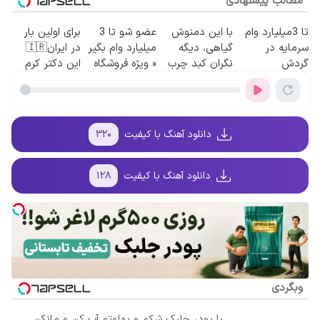
مطالب پیشنهادی
تا 3میلیارد وام
با این دمنوش
عضو شو تا 3
برای اولین بار
سرمایه در
گیاهی، دیگه
میلیارد وام بگیر
در ایران🇮🇷
گردش
نگران کبد چرب
« ویژه فروشگاه
این دکتر کرم
فروشندگان =>
نباش!
ها »
ترمیم کننده 23
فروشگاهت رو
روزه ساخت!
ثبت کن
دانلود آهنگ با کیفیت
۳۲۰
دانلود آهنگ با کیفیت
۱۲۸
وبگردی
با پودر جلبک شکم و پهلوتو آب کن و مانکن