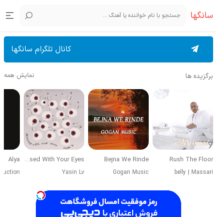
سانگها
کانال تلگرام سانگها
نمایش همه
برگزیده ها
Alya
Obsessed With Your Eyes
Bejna We Rinde
Rush The Floor
duction
Yasin Lv
Gogan Music
belly
|
Massari