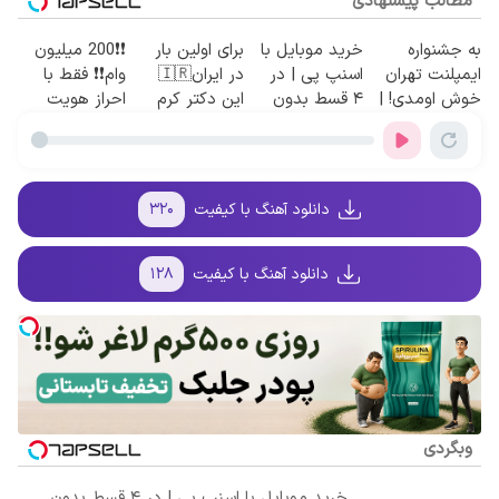
مطالب پیشنهادی
به جشنواره
خرید موبایل با
برای اولین بار
❗❗200 میلیون
ایمپلنت تهران
اسنپ پی | در
در ایران🇮🇷
وام❗❗ فقط با
خوش اومدی! |
۴ قسط بدون
این دکتر کرم
احراز هویت
فرصت
سود و کارمزد!
ترمیم کننده 23
محدوده!
روزه ساخت!
مشاوره رایگان
بگیر!
دانلود آهنگ با کیفیت
۳۲۰
دانلود آهنگ با کیفیت
۱۲۸
وبگردی
خرید موبایل با اسنپ پی | در ۴ قسط بدون