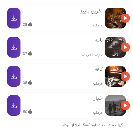
آخرین پاییز
28
مرداب
نامه
37
داراب
|
مرداب
کافه
38
مرداب
خیال
50
مرداب
سانگها
»
مرداب
»
دانلود آهنگ لیلا از مرداب