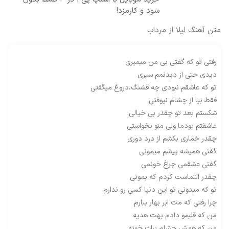
سود و کارمزد!
متن آهنگ لیلا از مرداب
رفتی تو که گفتی بی من میمیری
دیدی حتی از دیدنمم سیری
تو که عاشقم نبودی چه قشنگ،دروغ میگفتی
فقط بپا از چشام نیوفتی
شکستم بعد تو چقدر بی خیالی.
عاشقتم بودما ولی منو نخواستی
چقدر خماری بکشم از درد دوری
گفتی همیشه پیشم میمونی
گفتی عشقمی چراغ خونمی
چقدر التماست کردم که بمونی
تو که میدونی تو این دنیا کسی رو ندارم
چرا رفتی که مث ابر بهار ببارم
من که قلبمو دادم بهت هدیه
من که همش چشام برات خونه