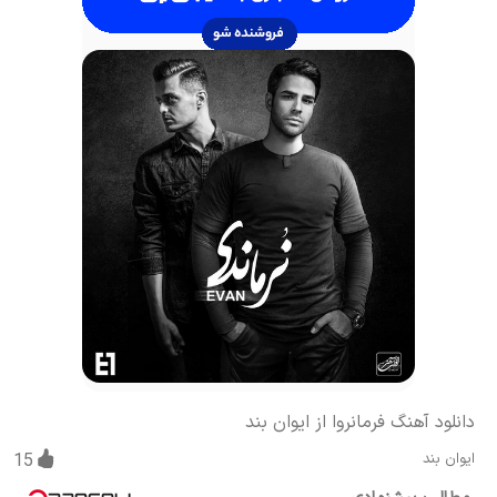
دانلود آهنگ فرمانروا از ایوان بند
ایوان بند
15