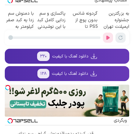
مطالب پیشنهادی
به بزرگترین
گردونه شانس
پاکسازی و سم
با دمنوش سم
جشنواره
بدون پوچ از
زدایی کامل کبد
زدا یه کبد صفر
ایمپلنت تهران
PS5 تا
با این نوشیدنی
کیلومتر به
سر بزنید ! |
آیفون17 و بیت
گیاهی55%تخفیف
خودت هدیه
فقط ۲۵ میلیون
کوین 🔥
بده
!
دانلود آهنگ با کیفیت
۳۲۰
دانلود آهنگ با کیفیت
۱۲۸
وبگردی
قدر کبدتو بدون!(دمنوش گیاهی سم زدای