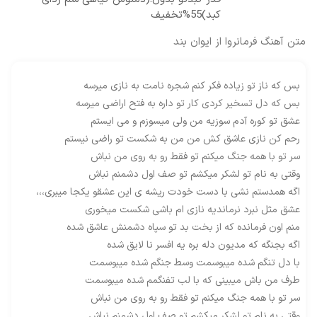
کبد)55%تخفیف
متن آهنگ فرمانروا از ایوان بند
بس که ناز تو زیاده فکر کنم شجره نامت به نازی میرسه
بس که دل تسخیر کردی کار تو داره به فتح اراضی میرسه
عشق تو کوره آدم سوزیه من ولی میسوزم و می ایستم
رحم کن نازی عاشق کش من من به شکست تو راضی نیستم
سر تو با همه جنگ میکنم تو فقط رو به روی من نباش
وقتی به نام تو لشکر میکشم تو صف اول دشمنم نباش
اگه همدستم نشی با دست خودت ریشه ی این عشقو یکجا میبری،،،
عشق مثل نبرد نرماندیه نازی ام باشی شکست میخوری
منم اون فرمانده که از بخت بد تو سپاه دشمنش عاشق شده
اگه بجنگه که مدیون دله بره یه افسر نا لایق شده
با دل تنگم شده میبوسمت وسط جنگم شده میبوسمت
طرف من باش میبینی که با لب تفنگمم شده میبوسمت
سر تو با همه جنگ میکنم تو فقط رو به روی من نباش
وقتی به نام تو لشکر میکشم تو صف اول دشمنم نباش