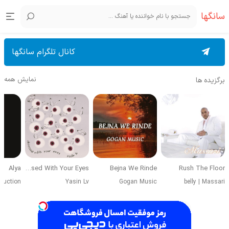
سانگها
کانال تلگرام سانگها
نمایش همه
برگزیده ها
Alya
Obsessed With Your Eyes
Bejna We Rinde
Rush The Floor
duction
Yasin Lv
Gogan Music
belly
|
Massari