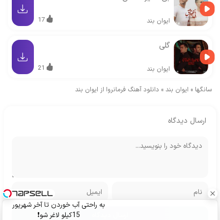
17
ایوان بند
گلی
21
ایوان بند
سانگها
»
ایوان بند
»
دانلود آهنگ فرمانروا از ایوان بند
ارسال دیدگاه
به راحتی آب خوردن تا آخر شهریور
15کیلو لاغر شو❗