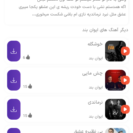
اگه همدستم نشی با دست خودت ریشه ی این عشقو یکجا میبری
عشق مثل نبرد نرماندیه نازی ام باشی شکست میخوری،،،
دیگر آهنگ های
ایوان بند
خوشگله
6
ایوان بند
چش مایی
15
ایوان بند
نرماندی
15
ایوان بند
بی نظیره عشق