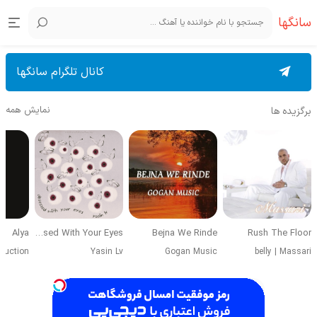
سانگها
کانال تلگرام سانگها
نمایش همه
برگزیده ها
Alya
Obsessed With Your Eyes
Bejna We Rinde
Rush The Floor
duction
Yasin Lv
Gogan Music
belly
|
Massari