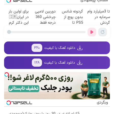
مطالب پیشنهادی
تا 3میلیارد وام
گردونه شانس
دوربین لامپی
برای اولین بار
سرمایه در
بدون پوچ از
چرخشی 360
در ایران🇮🇷
گردش
PS5 تا
درجه فقط
این دکتر کرم
فروشندگان =>
آیفون17 و بیت
امروز حراج شد
ترمیم کننده 23
فروشگاهت رو
کوین 🔥
🔥 پرداخت
روزه ساخت!
ثبت کن
درب منزل
دانلود آهنگ با کیفیت
۳۲۰
دانلود آهنگ با کیفیت
۱۲۸
وبگردی
5کیلو لاغری در 30 روز با پودر جلبک(موجودی