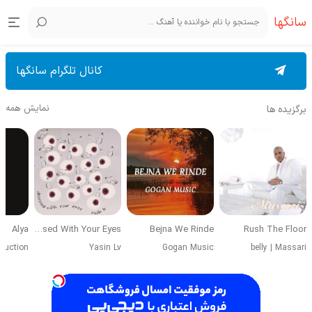
سانگها
کانال تلگرام سانگها
نمایش همه
برگزیده ها
Alya
Obsessed With Your Eyes
Bejna We Rinde
Rush The Floor
duction
Yasin Lv
Gogan Music
belly
|
Massari