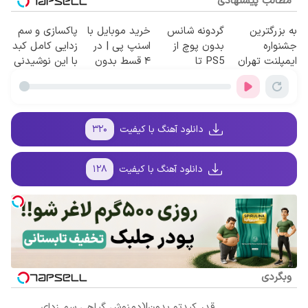
مطالب پیشنهادی
به بزرگترین
گردونه شانس
خرید موبایل با
پاکسازی و سم
جشنواره
بدون پوچ از
اسنپ پی | در
زدایی کامل کبد
ایمپلنت تهران
PS5 تا
۴ قسط بدون
با این نوشیدنی
سر بزنید ! |
آیفون17 و بیت
سود و کارمزد!
گیاهی55%تخفیف
فقط ۲۵ میلیون
کوین 🔥
!
دانلود آهنگ با کیفیت
۳۲۰
دانلود آهنگ با کیفیت
۱۲۸
وبگردی
قدر کبدتو بدون!(دمنوش گیاهی سم زدای