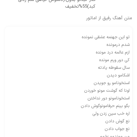
کبد)55%تخفیف
متن آهنگ رفیق از اماتور
تو این جهنمه عشقی نمونده
شدم درمونده
ازم عالمه درد مونده
کی دور ورم مونده
سال سقوطه یادته
اشکامو دیدن
استخونامو رو جویدن
اونا که گوشت مونو خوردن
استخونامونو دور نداختن
بگو بینم حرفامونوگوش دادن
اره خب سین زدن ولی
نع گوش دادن
نع جواب دادن
من موندمو زخمم