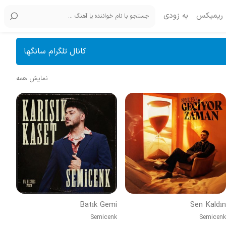
ریمیکس
به زودی
کانال تلگرام سانگها
نمایش همه
Batık Gemi
Sen Kaldın
Semicenk
Semicenk