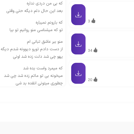
که بی من دردی نداره
بعد این حال دلم دیگه حتی وقتی
3
که بارونم نمیباره
تو که میشناسی منو روانیم تو بیا
منو ببر عاشق تبانی ام
از دست دادم تورو دیوونه شدم دیگه 
34
یهو چی شد دلت زده شد اونی
که میمرد واست بده شد
میخونه بی تو ماتم زده شد چی شد
20
چطوری میتونی انقده بد شی
چجوری میشه که انقد عوض شی
میرسه روزی که جامون عوض شه
تو مث من بشی از هم بپاشی
بود و نبودم فرقی نداره وقتی
که بی من دردی نداره