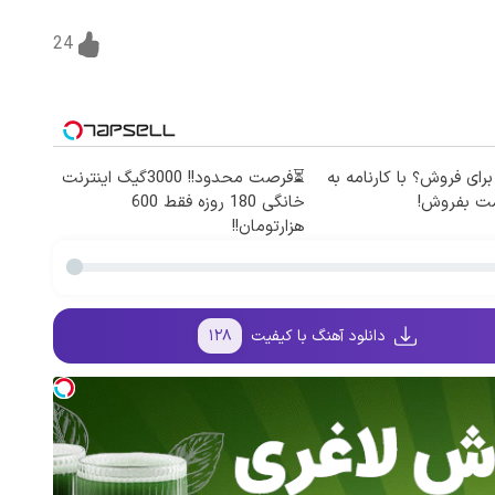
24
برای فروش؟ با کارنامه به
⏳فرصت محدود!! 3000گیگ اینترنت
مت بفروش!
خانگی 180 روزه فقط 600
هزارتومان!!
دانلود آهنگ با کیفیت
۱۲۸