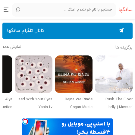
سانگها
کانال تلگرام سانگها
نمایش همه
برگزیده ها
Alya
Obsessed With Your Eyes
Bejna We Rinde
Rush The Floor
duction
Yasin Lv
Gogan Music
belly
|
Massari