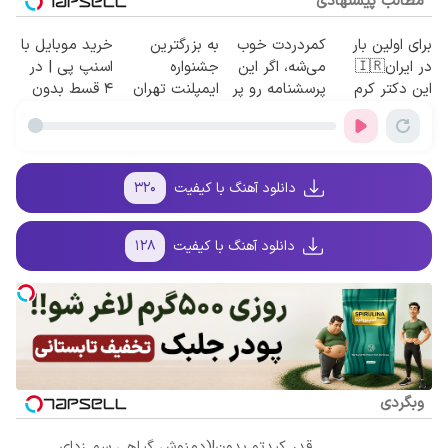
مطالب پیشنهادی
برای اولین بار
کمردردت خوب
به بزرگترین
خرید موبایل با
در ایران🇮🇷
می‌شه، اگر این
جشنواره
اسنپ پی | در
این دکتر کرم
پرسشنامه رو پر
ایمپلنت تهران
۴ قسط بدون
ترمیم کننده 23
کنی!!
سر بزنید ! |
سود و کارمزد!
روزه ساخت!
فقط ۲۵ میلیون
!
دانلود آهنگ با کیفیت
۳۲۰
دانلود آهنگ با کیفیت
۱۲۸
وبگردی
قدر کبدتو بدون!(دمنوش گیاهی سم زدای