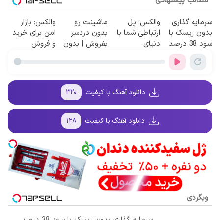
مطالب پیشنهادی
سرمایه گذاری
والکس: پل
ماشینت رو
والکس: بازار
بدون ریسک با
ارتباطی شما با
بدون دردسر
امن برای خرید
سود 38 درصد
دنیای
بفروش | بدون
و فروش
سالانه📈
سرمایه‌گذاری
کمسیون 😍
دارایی‌های
دیجیتال
دیجیتال
دانلود آهنگ با کیفیت
۳۲۰
دانلود آهنگ با کیفیت
۱۲۸
وبگردی
سرمایه گذاری بدون ریسک با سود 38 درصد