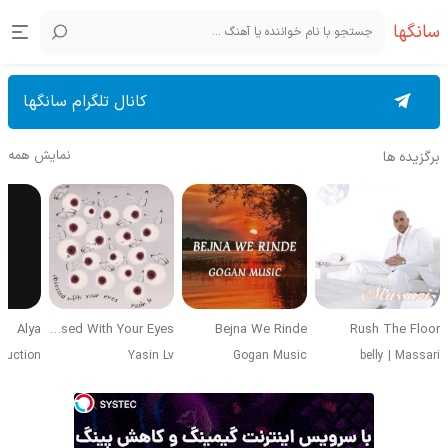
سانگها
کانال تلگرام سانگها
نمایش همه
برگزیده ها
Alya
Obsessed With Your Eyes
Bejna We Rinde
Rush The Floor
duction
Yasin Lv
Gogan Music
belly
|
Massari