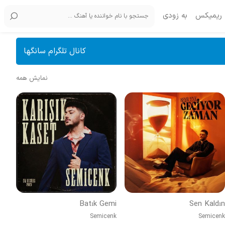
ریمیکس
به زودی
کانال تلگرام سانگها
نمایش همه
Batık Gemi
Sen Kaldın
Semicenk
Semicenk