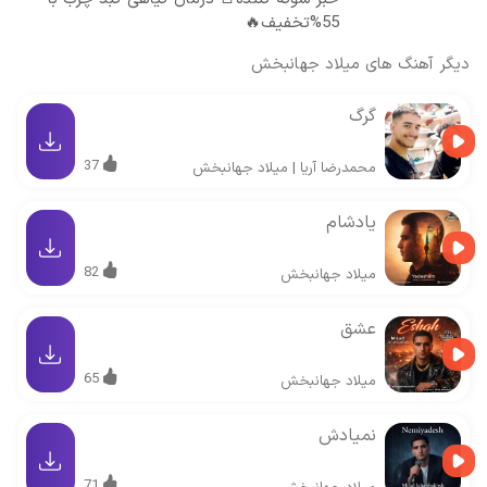
55%تخفیف🔥
دیگر آهنگ های
میلاد جهانبخش
گرگ
37
محمدرضا آریا
|
میلاد جهانبخش
یادشام
82
میلاد جهانبخش
عشق
65
میلاد جهانبخش
نمیادش
71