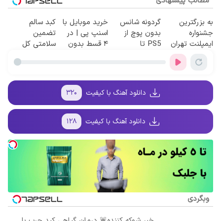
مطالب پیشنهادی
به بزرگترین
گردونه شانس
خرید موبایل با
کبد سالم
جشنواره
بدون پوچ از
اسنپ پی | در
تضمین
ایمپلنت تهران
PS5 تا
۴ قسط بدون
سلامتی کل
سر بزنید ! |
آیفون17 و بیت
سود و کارمزد!
بدن!
فقط ۲۵ میلیون
کوین 🔥
!
دانلود آهنگ با کیفیت
۳۲۰
دانلود آهنگ با کیفیت
۱۲۸
وبگردی
خبر شوکه کننده🚨 درمان گیاهی کبد چرب با