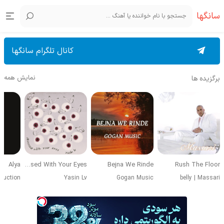
سانگها
کانال تلگرام سانگها
نمایش همه
برگزیده ها
Alya
Obsessed With Your Eyes
Bejna We Rinde
Rush The Floor
duction
Yasin Lv
Gogan Music
belly
|
Massari