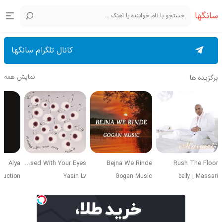
سانگها
کانال تلگرام سانگها
نمایش همه
برگزیده ها
Alya
Obsessed With Your Eyes
Bejna We Rinde
Rush The Floor
duction
Yasin Lv
Gogan Music
belly
|
Massari