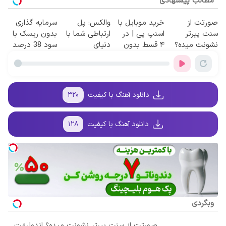
مطالب پیشنهادی
صورتت از
خرید موبایل با
والکس: پل
سرمایه گذاری
سنت پیرتر
اسنپ پی | در
ارتباطی شما با
بدون ریسک با
نشونت میده؟
۴ قسط بدون
دنیای
سود 38 درصد
اندولیفت برش
سود و کارمزد!
سرمایه‌گذاری
سالانه📈
می‌گردونه 🔰
دیجیتال
دانلود آهنگ با کیفیت
۳۲۰
دانلود آهنگ با کیفیت
۱۲۸
وبگردی
صورتت از سنت پیرتر نشونت میده؟ اندولیفت