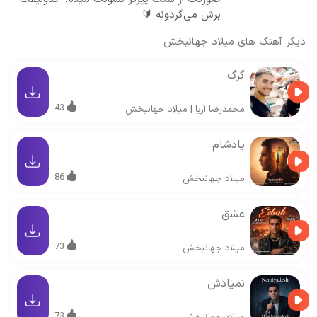
برش می‌گردونه 🔰
دیگر آهنگ های
میلاد جهانبخش
گرگ
43
محمدرضا آریا
|
میلاد جهانبخش
یادشام
86
میلاد جهانبخش
عشق
73
میلاد جهانبخش
نمیادش
73