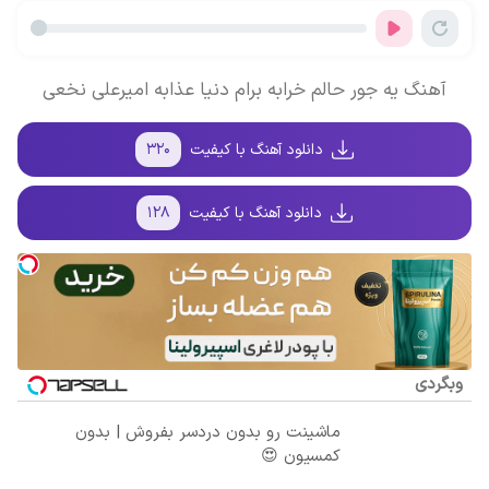
کمسیون 😍
سالانه📈
آسان و راحت
آهنگ یه جور حالم خرابه برام دنیا عذابه امیرعلی نخعی
دانلود آهنگ با کیفیت
۳۲۰
دانلود آهنگ با کیفیت
۱۲۸
وبگردی
ماشینت رو بدون دردسر بفروش | بدون
کمسیون 😍