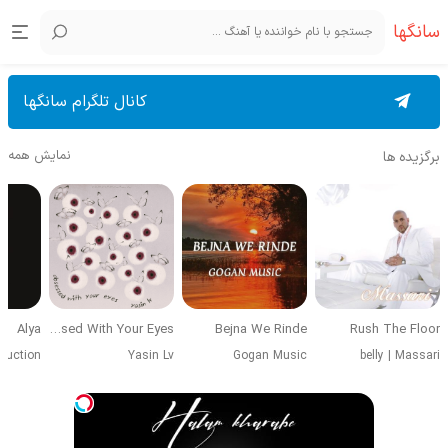
سانگها
کانال تلگرام سانگها
نمایش همه
برگزیده ها
Alya
Obsessed With Your Eyes
Bejna We Rinde
Rush The Floor
duction
Yasin Lv
Gogan Music
belly
|
Massari