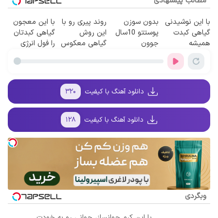
مطالب پیشنهادی
با این نوشیدنی
بدون سوزن
روند پیری رو با
با این معجون
گیاهی کبدت
پوستتو 10سال
این روش
گیاهی کبدتان
همیشه
جوون
گیاهی معکوس
را فول انرژی
پرقدرته55%تخفیف
کن50%تخفیف
کن
کنید✨
پاییزی
دانلود آهنگ با کیفیت
۳۲۰
دانلود آهنگ با کیفیت
۱۲۸
وبگردی
با این کرم جوانساز، جوانی رو به خودت