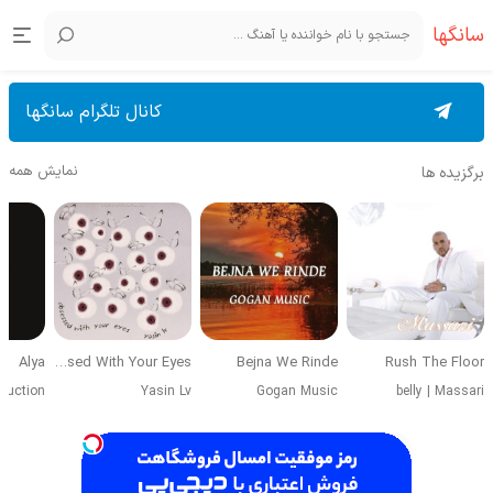
سانگها
کانال تلگرام سانگها
نمایش همه
برگزیده ها
Alya
Obsessed With Your Eyes
Bejna We Rinde
Rush The Floor
duction
Yasin Lv
Gogan Music
belly
|
Massari