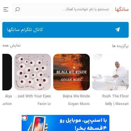
سانگها
کانال تلگرام سانگها
نمایش همه
برگزیده ها
Alya
Obsessed With Your Eyes
Bejna We Rinde
Rush The Floor
duction
Yasin Lv
Gogan Music
belly
|
Massari