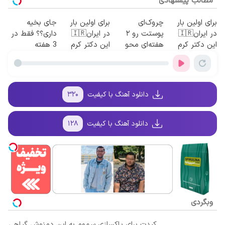
مطالب پیشنهادی
برای اولین بار
چروک‌ای
برای اولین بار
جای بخیه
در ایران🇮🇷
پوستت رو ۲
در ایران🇮🇷
داری؟؟ فقط در
این دکتر کرم
هفته‌ای محو
این دکتر کرم
3 هفته
ترمیم کننده 23
کن! ۴۰٪
ترمیم کننده 23
ترمیمش کن!😍
روزه ساخت!
تخفیف
روزه ساخت!
دانلود آهنگ با کیفیت
۳۲۰
دانلود آهنگ با کیفیت
۱۲۸
وبگردی
کبدت برای پاکسازی سموم به این دمنوش گیاهی