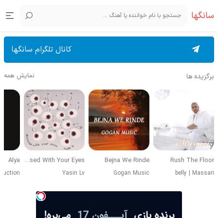
سانگها
کانال تلگرام سانگها
نمایش همه
برگزیده ها
Alya
Obsessed With Your Eyes
Bejna We Rinde
Rush The Floor
duction
Yasin Lv
Gogan Music
belly
|
Massari