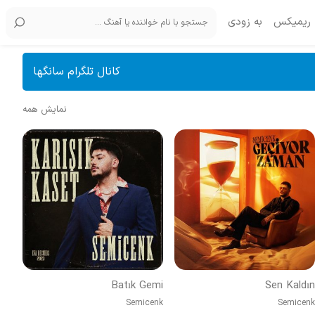
ریمیکس
به زودی
کانال تلگرام سانگها
نمایش همه
Batık Gemi
Sen Kaldın
Semicenk
Semicenk