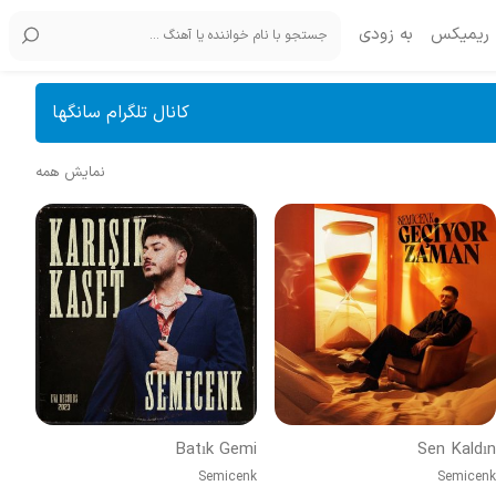
ریمیکس
به زودی
کانال تلگرام سانگها
نمایش همه
Batık Gemi
Sen Kaldın
Semicenk
Semicenk