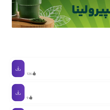
126
9