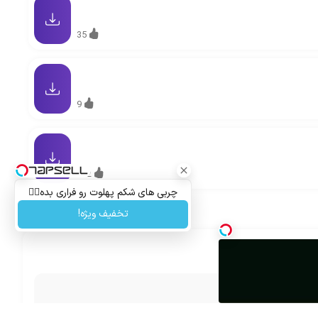
35
9
102
چربی های شکم پهلوت رو فراری بده👌🏻
تخفیف ویژه!