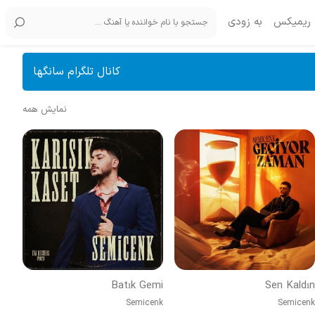
ریمیکس
به زودی
کانال تلگرام سانگها
نمایش همه
Batık Gemi
Sen Kaldın
Semicenk
Semicenk