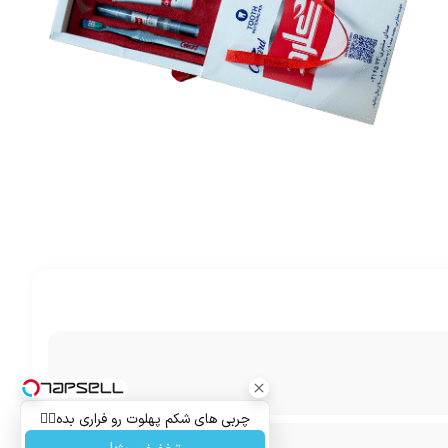
چربی های شکم پهلوت رو فراری بده👌🏻