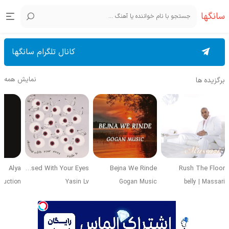
سانگها
کانال تلگرام سانگها
نمایش همه
برگزیده ها
Alya
Obsessed With Your Eyes
Bejna We Rinde
Rush The Floor
duction
Yasin Lv
Gogan Music
belly
|
Massari