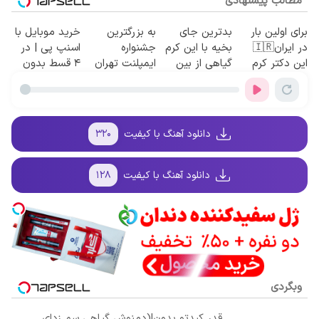
مطالب پیشنهادی
برای اولین بار
بدترین جای
به بزرگترین
خرید موبایل با
در ایران🇮🇷
بخیه با این کرم
جشنواره
اسنپ پی | در
این دکتر کرم
گیاهی از بین
ایمپلنت تهران
۴ قسط بدون
ترمیم کننده 23
میره‼️ (مشاوره
سر بزنید ! |
سود و کارمزد!
روزه ساخت!
رایگان)
فقط ۲۵ میلیون
!
دانلود آهنگ با کیفیت
۳۲۰
دانلود آهنگ با کیفیت
۱۲۸
وبگردی
قدر کبدتو بدون!(دمنوش گیاهی سم زدای