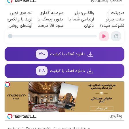
مطالب پیشنهادی
صورتت از
والکس: پل
سرمایه گذاری
تجربه‌ی نوین
سنت پیرتر
ارتباطی شما با
بدون ریسک با
ترید با والکس،
نشونت میده؟
دنیای
سود 38 درصد
آینده‌ای روشن
اندولیفت برش
سرمایه‌گذاری
سالانه📈
در انتظار
می‌گردونه 🔰
دیجیتال
شماست
دانلود آهنگ با کیفیت
۳۲۰
دانلود آهنگ با کیفیت
۱۲۸
وبگردی
صورتت از سنت پیرتر نشونت میده؟ اندولیفت