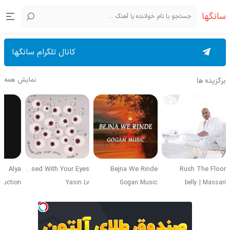
سانگها
کانال تلگرام سانگها
نمایش همه
برگزیده ها
Alya
Obsessed With Your Eyes
Bejna We Rinde
Rush The Floor
duction
Yasin Lv
Gogan Music
belly
|
Massari