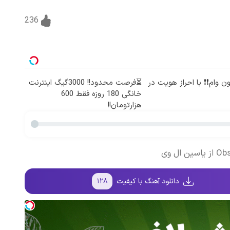
236
میلیون وام❗❗ با احراز هویت در
⏳فرصت محدود!! 3000گیگ اینترنت
خانگی 180 روزه فقط 600
هزارتومان!!
دانلود آهنگ با کیفیت
۱۲۸