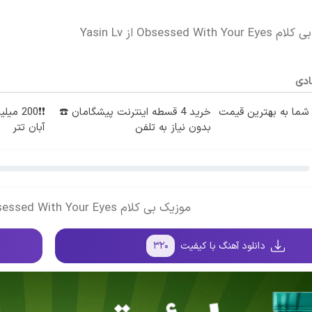
Obsessed  از Yasin Lv
ادی
ما به بهترین قیمت
خرید 4 قسطه اینترنت پیشگامان ☎️
❗❗200 
بدون نیاز به تلفن
آبان تتر
موزیک بی کلام Obsessed With Your Eyes از یاسین ال وی
دانلود آهنگ با کیفیت
۳۲۰