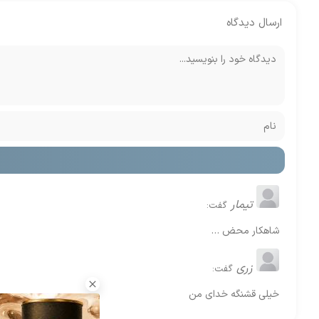
ارسال دیدگاه
تیمار
گفت:
شاهکار محض …
زری
گفت:
خیلی قشنگه خدای من