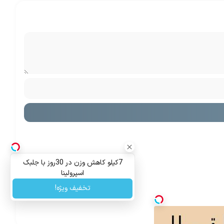
7کیلو کاهش وزن در 30روز با جلبک
اسپرولینا
تخفیف ویژه!