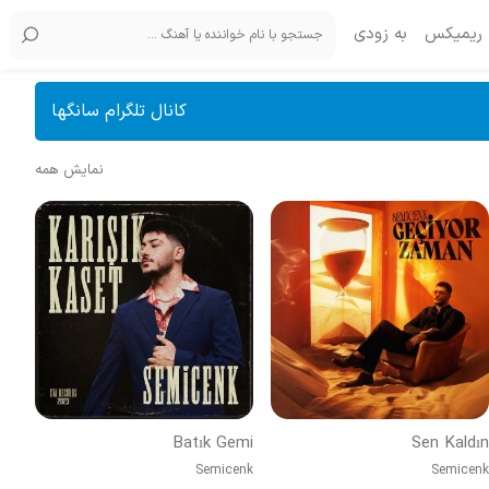
ریمیکس
به زودی
کانال تلگرام سانگها
نمایش همه
Batık Gemi
Sen Kaldın
Semicenk
Semicenk