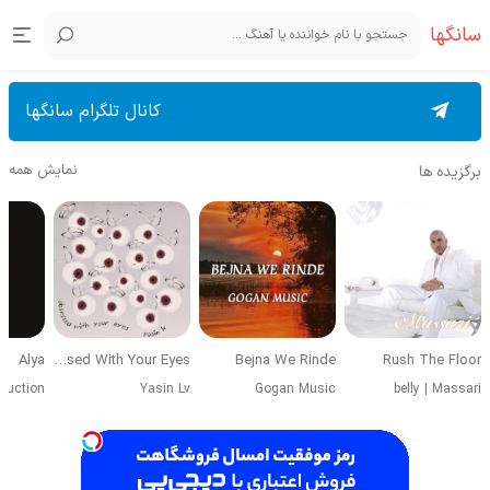
سانگها
کانال تلگرام سانگها
نمایش همه
برگزیده ها
Alya
Obsessed With Your Eyes
Bejna We Rinde
Rush The Floor
duction
Yasin Lv
Gogan Music
belly
|
Massari