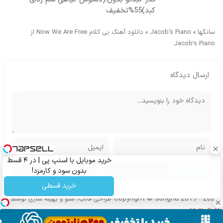
کبد)55%تخفیف
سانگها
»
Jacob's Piano
»
دانلود آهنگ بی کلام Now We Are Free از
Jacob’s Piano
ارسال دیدگاه
خرید موبایل با اسنپ پی | در ۴ قسط
بدون سود و کارمزد!
خرید قسطی
Copyright © songha 2019 - 2024
طراحی قالب، سئو و بهینه سازی توسط
MoNoDeV