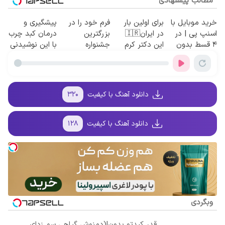
مطالب پیشنهادی
خرید موبایل با
برای اولین بار
فرم خود را در
پیشگیری و
اسنپ پی | در
در ایران🇮🇷
بزرگترین
درمان کبد چرب
۴ قسط بدون
این دکتر کرم
جشنواره
با این نوشیدنی
سود و کارمزد!
ترمیم کننده 23
ایمپلنت تهران
گیاهی
روزه ساخت!
پر کنید ! | فقط
۲۵ میلیون
دانلود آهنگ با کیفیت
۳۲۰
دانلود آهنگ با کیفیت
۱۲۸
وبگردی
قدر کبدتو بدون!(دمنوش گیاهی سم زدای