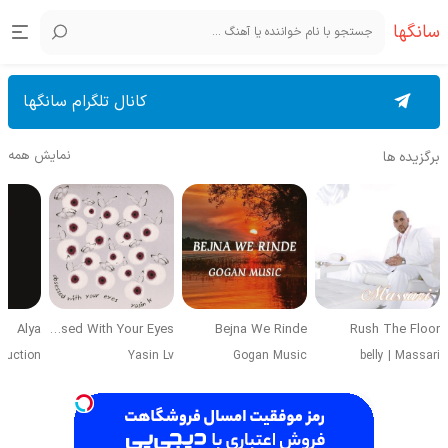
سانگها
کانال تلگرام سانگها
نمایش همه
برگزیده ها
Alya
Obsessed With Your Eyes
Bejna We Rinde
Rush The Floor
duction
Yasin Lv
Gogan Music
belly
|
Massari