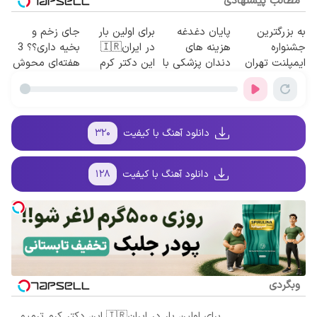
مطالب پیشنهادی
به بزرگترین
پایان دغدغه
برای اولین بار
جای زخم و
جشنواره
هزینه های
در ایران🇮🇷
بخیه داری؟؟ 3
ایمپلنت تهران
دندان پزشکی با
این دکتر کرم
هفته‌ای محوش
سر بزنید ! |
پک سفید کننده
ترمیم کننده 23
کن!
فقط ۲۵ میلیون
خانگی
روزه ساخت!
!
دانلود آهنگ با کیفیت
۳۲۰
دانلود آهنگ با کیفیت
۱۲۸
وبگردی
برای اولین بار در ایران🇮🇷 این دکتر کرم ترمیم