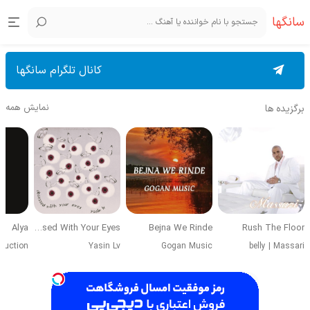
سانگها
کانال تلگرام سانگها
نمایش همه
برگزیده ها
Alya
Obsessed With Your Eyes
Bejna We Rinde
Rush The Floor
duction
Yasin Lv
Gogan Music
belly
|
Massari