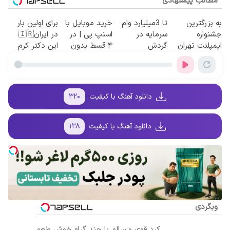
مطالب پیشنهادی
به بزرگترین
تا 3میلیارد وام
خرید موبایل با
برای اولین بار
جشنواره
سرمایه در
اسنپ پی | در
در ایران🇮🇷
ایمپلنت تهران
گردش
۴ قسط بدون
این دکتر کرم
سر بزنید ! |
فروشندگان =>
سود و کارمزد!
ترمیم کننده 23
فقط ۲۵ میلیون
فروشگاهت رو
روزه ساخت!
!
ثبت کن
دانلود آهنگ با کیفیت
۳۲۰
دانلود آهنگ با کیفیت
۱۲۸
وبگردی
کبد قوی و سالم با چند گیاه خوش طعم