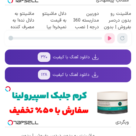
مطالب پیشنهادی
ماشینت رو
دوربین
دلال ماشینتو
ماشینتو به
بدون دردسر
مداربسته 360
به قیمت
دلال نده! به
بفروش | بدون
درجه | نصب
نمیخره! بیا
مصرف کننده
کمسیون 😍
آسان و راحت
اینجا به قیمت
بفروش! بدون
بفروش*فقط
پاسخ به یک
خریدار واقعی*
تماس
دانلود آهنگ با کیفیت
۳۲۰
دانلود آهنگ با کیفیت
۱۲۸
وبگردی
ماشینت رو بدون دردسر بفروش | بدون