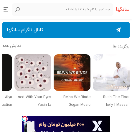
سانگها
کانال تلگرام سانگها
نمایش همه
برگزیده ها
Alya
Obsessed With Your Eyes
Bejna We Rinde
Rush The Floor
duction
Yasin Lv
Gogan Music
belly
|
Massari