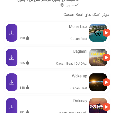
کمسیون 😍
دیگر آهنگ های
Cacan Beat
Mona Lisa
318
Cacan Beat
Baglami
255
Cacan Beat
|
DJ DALI
Wake up
148
Cacan Beat
Dolunay
281