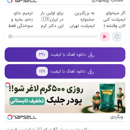
مطالب پیشنهادی
اگر میخوای
به بزرگترین
برای اولین بار
ترمیم جای
ایمپلنت کنی
جشنواره
در ایران🇮🇷
زخم، بخیه و
الان وقتشه |
ایمپلنت تهران
این دکتر کرم
سوختگی فقط
فقط با ۲۵
سر بزنید ! |
ترمیم کننده 23
در 3 هفته!!😍
میلیون تومان!!!
فقط ۲۵ میلیون
روزه ساخت!
!
دانلود آهنگ با کیفیت
۳۲۰
دانلود آهنگ با کیفیت
۱۲۸
وبگردی
پرکاربردترین دریل 47 تیکه 👈🏻 با کمترین قیمت