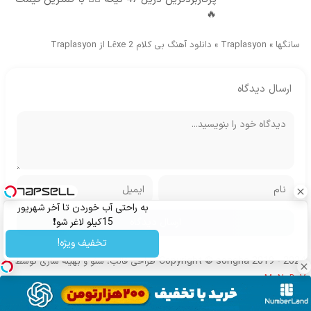
🔥
سانگها
»
Traplasyon
»
دانلود آهنگ بی کلام Lêxe 2 از Traplasyon
ارسال دیدگاه
به راحتی آب خوردن تا آخر شهریور
15کیلو لاغر شو❗
تخفیف ویژه!
Copyright © songha 2019 - 2024
طراحی قالب، سئو و بهینه سازی توسط
MoNoDeV