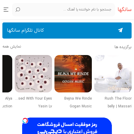
سانگها
کانال تلگرام سانگها
نمایش همه
برگزیده ها
Alya
Obsessed With Your Eyes
Bejna We Rinde
Rush The Floor
duction
Yasin Lv
Gogan Music
belly
|
Massari