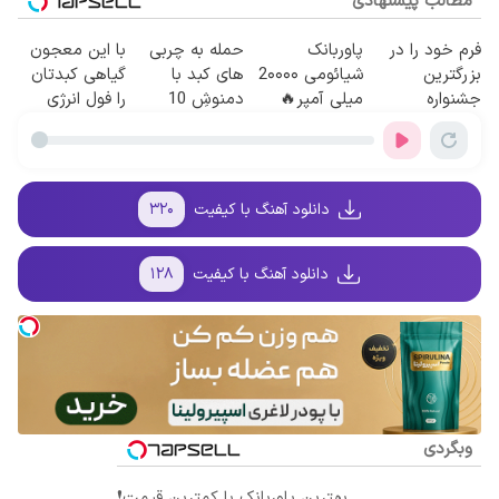
مطالب پیشنهادی
فرم خود را در
پاوربانک
حمله به چربی
با این معجون
بزرگترین
شیائومی 2۰۰۰۰
های کبد با
گیاهی کبدتان
جشنواره
میلی آمپر🔥
دمنوشِ 10
را فول انرژی
ایمپلنت تهران
(تخفیف +
گیاه(تخفیف تا
کنید✨
پر کنید ! | فقط
پرداخت درب
امشب)
۲۵ میلیون
منزل)
دانلود آهنگ با کیفیت
۳۲۰
دانلود آهنگ با کیفیت
۱۲۸
وبگردی
بهترین پاوربانک با کمترین قیمت❗