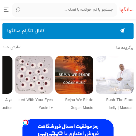
سانگها
کانال تلگرام سانگها
نمایش همه
برگزیده ها
Alya
Obsessed With Your Eyes
Bejna We Rinde
Rush The Floor
duction
Yasin Lv
Gogan Music
belly
|
Massari