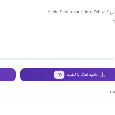
ز Hilola Samirazar
H
دانلود آهنگ با کیفیت
۳۲۰