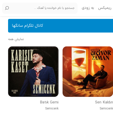
ریمیکس
به زودی
کانال تلگرام سانگها
نمایش همه
Batık Gemi
Sen Kaldın
Semicenk
Semicenk