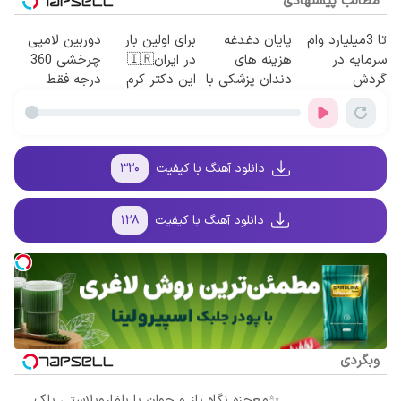
مطالب پیشنهادی
تا 3میلیارد وام
پایان دغدغه
برای اولین بار
دوربین لامپی
سرمایه در
هزینه های
در ایران🇮🇷
چرخشی 360
گردش
دندان پزشکی با
این دکتر کرم
درجه فقط
فروشندگان =>
پک سفید کننده
ترمیم کننده 23
امروز حراج شد
فروشگاهت رو
خانگی
روزه ساخت!
🔥 پرداخت
ثبت کن
درب منزل
دانلود آهنگ با کیفیت
۳۲۰
دانلود آهنگ با کیفیت
۱۲۸
وبگردی
✨معجزه نگاه باز و جوان با بلفاروپلاستی پلک