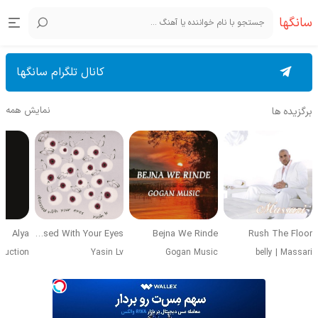
سانگها
کانال تلگرام سانگها
نمایش همه
برگزیده ها
Alya
Obsessed With Your Eyes
Bejna We Rinde
Rush The Floor
duction
Yasin Lv
Gogan Music
belly
|
Massari