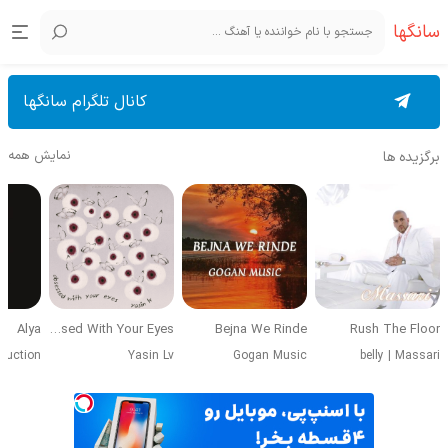
سانگها
کانال تلگرام سانگها
نمایش همه
برگزیده ها
Alya
Obsessed With Your Eyes
Bejna We Rinde
Rush The Floor
duction
Yasin Lv
Gogan Music
belly
|
Massari