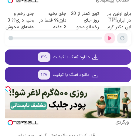
مطالب پیشنهادی
برای اولین بار
توی کمتر از 20
جای بخیه
جای زخم و
در ایران🇮🇷
روز جای
داری؟؟ فقط در
بخیه داری؟؟ 3
این دکتر کرم
زخماتو محو
3 هفته
هفته‌ای محوش
ترمیم کننده 23
کن!🔥 (با
ترمیمش کن!😍
کن!
روزه ساخت!
ضمانت)
دانلود آهنگ با کیفیت
۳۲۰
دانلود آهنگ با کیفیت
۱۲۸
وبگردی
قدر کبدتو بدون!(دمنوش گیاهی سم زدای