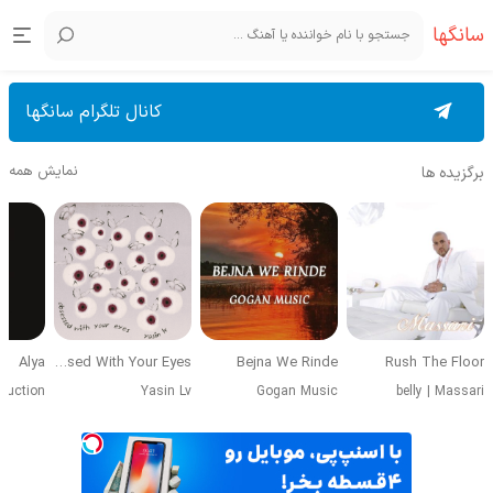
سانگها
کانال تلگرام سانگها
نمایش همه
برگزیده ها
Alya
Obsessed With Your Eyes
Bejna We Rinde
Rush The Floor
duction
Yasin Lv
Gogan Music
belly
|
Massari