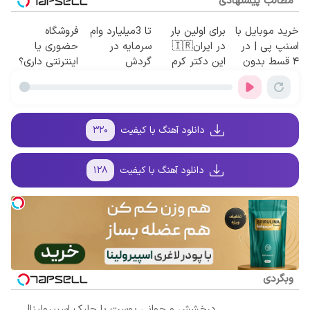
مطالب پیشنهادی
خرید موبایل با
برای اولین بار
تا 3میلیارد وام
فروشگاه
اسنپ پی | در
در ایران🇮🇷
سرمایه در
حضوری یا
۴ قسط بدون
این دکتر کرم
گردش
اینترنتی داری؟
سود و کارمزد!
ترمیم کننده 23
فروشندگان =>
راحت محصول
روزه ساخت!
فروشگاهت رو
و خدماتت رو
ثبت کن
بفروش
دانلود آهنگ با کیفیت
۳۲۰
دانلود آهنگ با کیفیت
۱۲۸
وبگردی
درخشش و جوانی پوست با جلبک اسپیرولینا!