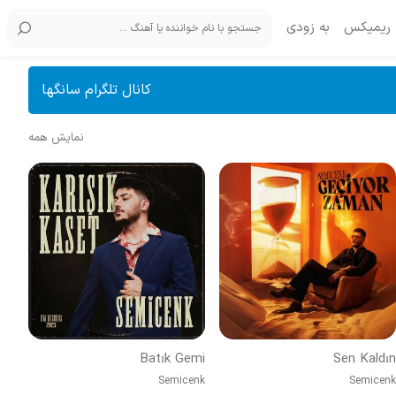
ریمیکس
به زودی
کانال تلگرام سانگها
نمایش همه
Batık Gemi
Sen Kaldın
Semicenk
Semicenk