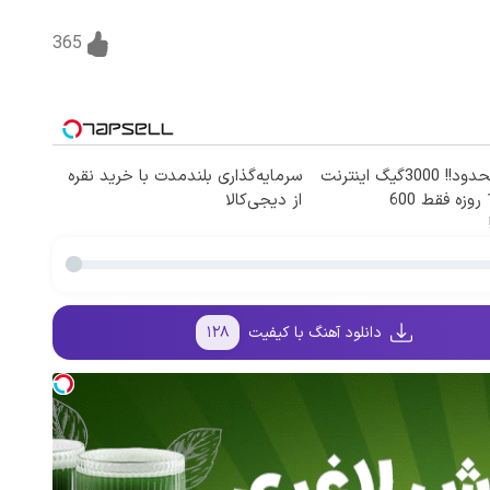
365
⏳فرصت محدود!! 3000گیگ اینترنت
سرمایه‌گذاری بلندمدت با خرید نقره
خانگی 180 روزه فقط 600
از دیجی‌کالا
دانلود آهنگ با کیفیت
۱۲۸