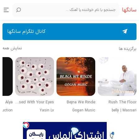
سانگها
کانال تلگرام سانگها
نمایش همه
برگزیده ها
Alya
Obsessed With Your Eyes
Bejna We Rinde
Rush The Floor
duction
Yasin Lv
Gogan Music
belly
|
Massari