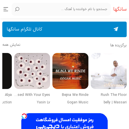
سانگها
کانال تلگرام سانگها
نمایش همه
برگزیده ها
Alya
Obsessed With Your Eyes
Bejna We Rinde
Rush The Floor
duction
Yasin Lv
Gogan Music
belly
|
Massari