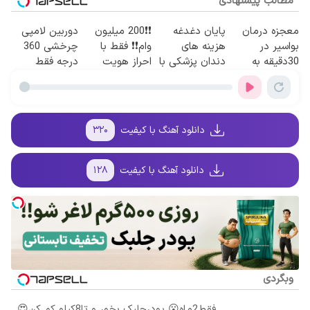
مطالب پیشنهادی
معجزه درمان
پایان دغدغه
❗❗200 میلیون
دوربین لامپی
بواسیر در
هزینه های
وام❗❗ فقط با
چرخشی 360
30دقیقه به
دندان پزشکی با
احراز هویت
درجه فقط
صورت سرپایی
پک سفید کننده
امروز حراج شد
توسط فوق
خانگی
🔥 پرداخت
تخصص
درب منزل
دانلود آهنگ با کیفیت
۳۲۰
دانلود آهنگ با کیفیت
۱۲۸
وبگردی
فقط2ماه😮 پودرجلبک بخور و تا8کیلو کم کن😍