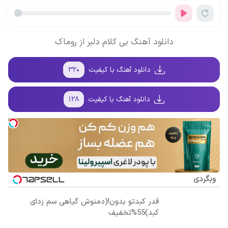
ترمیم کننده 23
کن!
سر بزنید ! |
سود و کارمزد!
روزه ساخت!
فقط ۲۵ میلیون
!
دانلود آهنگ بی کلام دلبر از روماک
دانلود آهنگ با کیفیت
۳۲۰
دانلود آهنگ با کیفیت
۱۲۸
وبگردی
قدر کبدتو بدون!(دمنوش گیاهی سم زدای
کبد)55%تخفیف