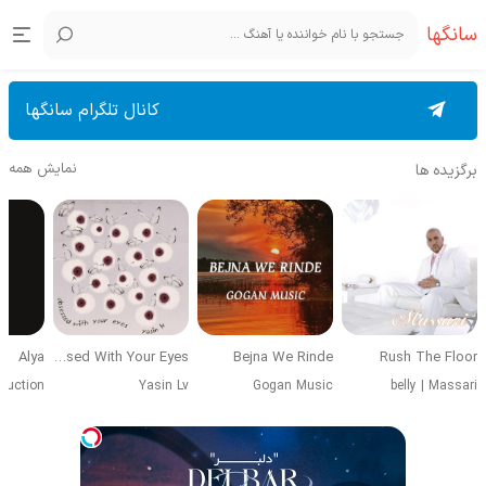
سانگها
کانال تلگرام سانگها
نمایش همه
برگزیده ها
Alya
Obsessed With Your Eyes
Bejna We Rinde
Rush The Floor
duction
Yasin Lv
Gogan Music
belly
|
Massari